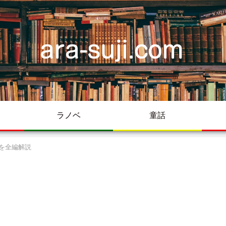
ラノベ
童話
を全編解説