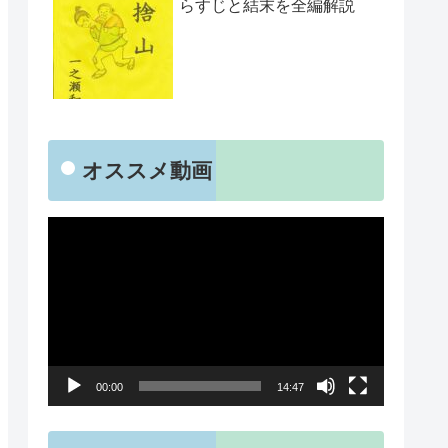
らすじと結末を全編解説
オススメ動画
動
画
プ
レ
ー
00:00
14:47
ヤ
ー