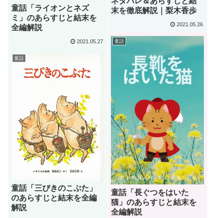
ネタバレ＆あらすじと結
童話「ライオンとネズ
末を徹底解説｜梨木香歩
ミ」のあらすじと結末を
2021.05.26
全編解説
2021.05.27
童話
童話
童話「三びきのこぶた」
童話「長ぐつをはいた
のあらすじと結末を全編
猫」のあらすじと結末を
解説
全編解説