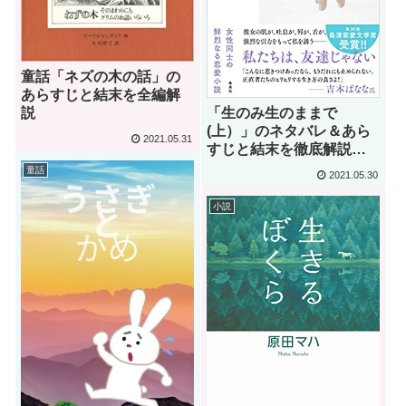
童話「ネズの木の話」の
あらすじと結末を全編解
「生のみ生のままで
説
(上）」のネタバレ＆あら
2021.05.31
すじと結末を徹底解説｜
綿谷りさ
童話
2021.05.30
小説