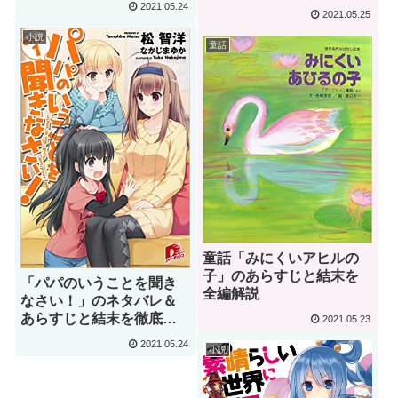
2021.05.24
2021.05.25
小説
童話
童話「みにくいアヒルの
子」のあらすじと結末を
「パパのいうことを聞き
全編解説
なさい！」のネタバレ＆
あらすじと結末を徹底解
2021.05.23
説｜松智洋
2021.05.24
小説