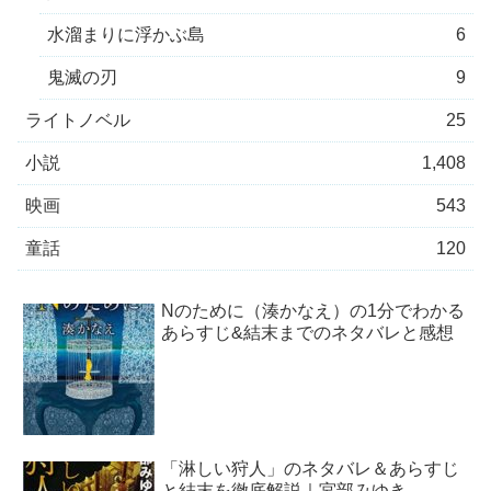
水溜まりに浮かぶ島
6
鬼滅の刃
9
ライトノベル
25
小説
1,408
映画
543
童話
120
Nのために（湊かなえ）の1分でわかる
あらすじ&結末までのネタバレと感想
「淋しい狩人」のネタバレ＆あらすじ
と結末を徹底解説｜宮部みゆき