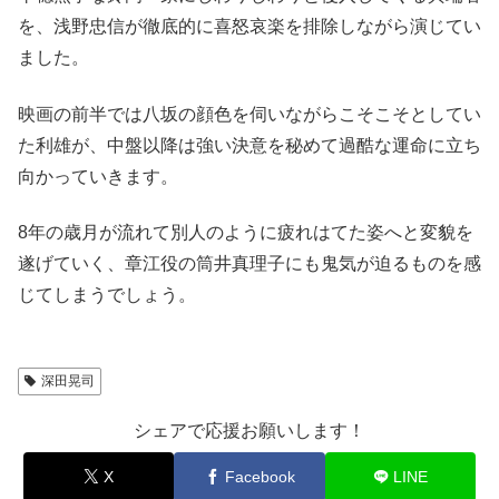
を、浅野忠信が徹底的に喜怒哀楽を排除しながら演じてい
ました。
映画の前半では八坂の顔色を伺いながらこそこそとしてい
た利雄が、中盤以降は強い決意を秘めて過酷な運命に立ち
向かっていきます。
8年の歳月が流れて別人のように疲れはてた姿へと変貌を
遂げていく、章江役の筒井真理子にも鬼気が迫るものを感
じてしまうでしょう。
深田晃司
シェアで応援お願いします！
X
Facebook
LINE