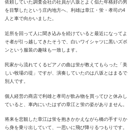
依頼していた調査会社の社員が八坂とよく似た年格好の男
を目撃したという庄内地方へ、利雄は章江・蛍・孝司の4
人と車で向かいました。
近所を回って人に聞き込みを続けていると最近になってよ
そ者が引っ越してきたそうで、白いワイシャツに黒いズボ
ンという服装の趣味も一致します。
民家から流れてくるピアノの曲は蛍が教えてもらった「美
しい牧場の堤」ですが、演奏していたのは八坂とはまるで
別人です。
個人経営の商店で利雄と孝司が飲み物を買ってひと休みし
ていると、車内にいたはずの章江と蛍の姿がありません。
将来を悲観した章江は蛍を抱きかかえながら橋の手すりか
ら身を乗り出していて、一思いに飛び降りるつもりです。