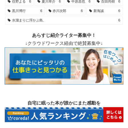
住野よる
6
夏川草介
6
中原昌也
6
百田尚樹
6
黒川博行
6
赤川次郎
6
新海誠
6
水溜まりに浮かぶ島、
6
あらすじ紹介ライター募集中！
↓クラウドワークス経由で絶賛募集中↓
自宅に眠った本が誰かにまた感動を