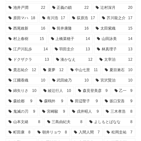
池井戸潤
22
正義の鎖
22
辻村深月
20
原田マハ
18
有川浩
17
荻原浩
17
芥川龍之介
17
西尾維新
16
筒井康隆
16
太田紫織
15
村上春樹
15
上橋菜穂子
14
山田詠美
14
江戸川乱歩
14
羽田圭介
13
林真理子
13
ドクザクラ
13
湊かなえ
12
太宰治
12
貴志祐介
12
夏夢
12
中山七里
11
夏目漱石
10
江國香織
10
武田綾乃
10
宮沢賢治
10
綿矢りさ
10
綾辻行人
10
森見登美彦
9
乙一
9
森絵都
9
森鴎外
9
田辺聖子
9
坂口安吾
9
鬼滅の刃
9
宮崎駿
9
戌井昭人
9
三木孝浩
8
山本文緒
8
三島由紀夫
8
よしもとばなな
8
町田康
8
朝井リョウ
8
入間人間
7
松岡圭祐
7