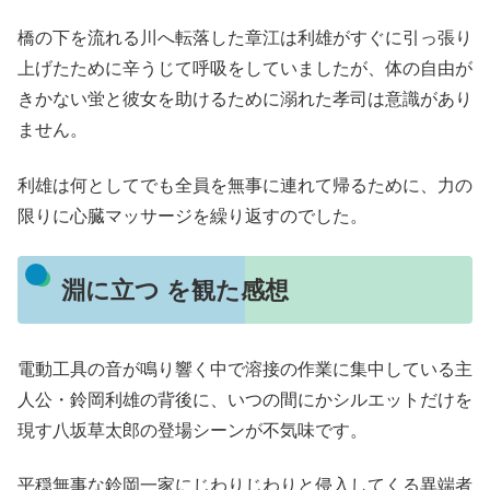
橋の下を流れる川へ転落した章江は利雄がすぐに引っ張り
上げたために辛うじて呼吸をしていましたが、体の自由が
きかない蛍と彼女を助けるために溺れた孝司は意識があり
ません。
利雄は何としてでも全員を無事に連れて帰るために、力の
限りに心臓マッサージを繰り返すのでした。
淵に立つ を観た感想
電動工具の音が鳴り響く中で溶接の作業に集中している主
人公・鈴岡利雄の背後に、いつの間にかシルエットだけを
現す八坂草太郎の登場シーンが不気味です。
平穏無事な鈴岡一家にじわりじわりと侵入してくる異端者