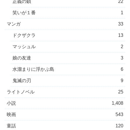
正義の鎖
22
笑いが１番
1
マンガ
33
ドクザクラ
13
マッシュル
2
娘の友達
3
水溜まりに浮かぶ島
6
鬼滅の刃
9
ライトノベル
25
小説
1,408
映画
543
童話
120