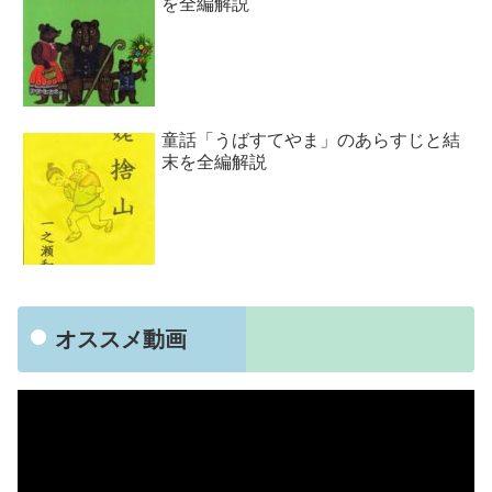
を全編解説
童話「うばすてやま」のあらすじと結
末を全編解説
オススメ動画
動
画
プ