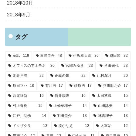
2018年10月
2018年9月
タグ
童話
119
東野圭吾
48
伊坂幸太郎
36
恩田陸
32
オフィスのアネモネ
30
宮部みゆき
23
角田光代
23
池井戸潤
22
正義の鎖
22
辻村深月
20
原田マハ
18
有川浩
17
荻原浩
17
芥川龍之介
17
西尾維新
16
筒井康隆
16
太田紫織
15
村上春樹
15
上橋菜穂子
14
山田詠美
14
江戸川乱歩
14
羽田圭介
13
林真理子
13
ドクザクラ
13
湊かなえ
12
太宰治
12
貴志祐介
12
夏夢
12
中山七里
11
夏目漱石
10