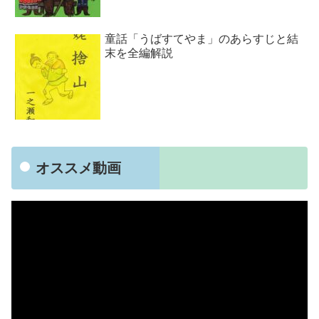
童話「うばすてやま」のあらすじと結
末を全編解説
オススメ動画
動
画
プ
レ
ー
ヤ