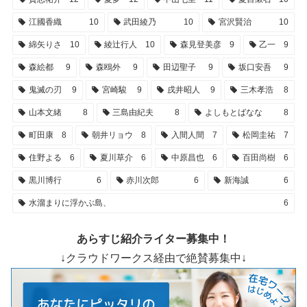
江國香織
10
武田綾乃
10
宮沢賢治
10
綿矢りさ
10
綾辻行人
10
森見登美彦
9
乙一
9
森絵都
9
森鴎外
9
田辺聖子
9
坂口安吾
9
鬼滅の刃
9
宮崎駿
9
戌井昭人
9
三木孝浩
8
山本文緒
8
三島由紀夫
8
よしもとばなな
8
町田康
8
朝井リョウ
8
入間人間
7
松岡圭祐
7
住野よる
6
夏川草介
6
中原昌也
6
百田尚樹
6
黒川博行
6
赤川次郎
6
新海誠
6
水溜まりに浮かぶ島、
6
あらすじ紹介ライター募集中！
↓クラウドワークス経由で絶賛募集中↓