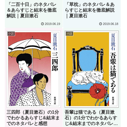
「二百十日」のネタバレ
「草枕」のネタバレ＆あ
＆あらすじと結末を徹底
らすじと結末を徹底解説
解説｜夏目漱石
｜夏目漱石
2019.06.19
2019.06.18
小説
小説
三四郎（夏目漱石）の1分
吾輩は猫である（夏目漱
でわかるあらすじ&結末ま
石）の1分でわかるあらす
でのネタバレと感想
じ&結末までのネタバレと