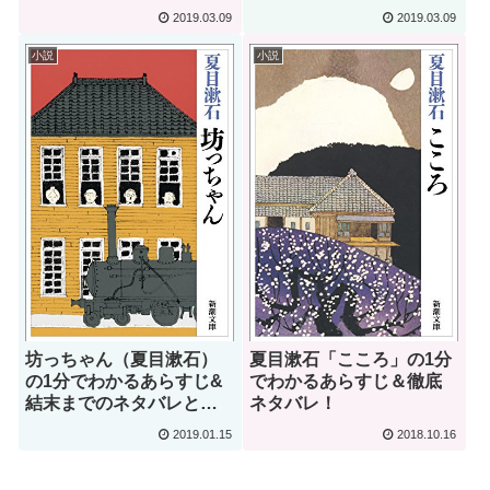
感想
2019.03.09
2019.03.09
小説
小説
坊っちゃん（夏目漱石）
夏目漱石「こころ」の1分
の1分でわかるあらすじ&
でわかるあらすじ＆徹底
結末までのネタバレと感
ネタバレ！
想
2019.01.15
2018.10.16