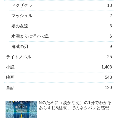
ドクザクラ
13
マッシュル
2
娘の友達
3
水溜まりに浮かぶ島
6
鬼滅の刃
9
ライトノベル
25
小説
1,408
映画
543
童話
120
Nのために（湊かなえ）の1分でわかる
あらすじ&結末までのネタバレと感想