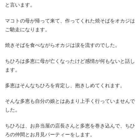
と言います。
マコトの母が帰って来て、作ってくれた焼そばをオカジは
ご馳走になります。
焼きそばを食べながらオカジは涙を流すのでした。
ちひろは多恵に母が亡くなったけど感情が何もないと話し
ます。
多恵はそんなちひろを肯定し、抱きしめてくれます。
そんな多恵も自分の娘とはあまり上手く行っていませんで
した。
ちひろは、お弁当屋の店長さんと多恵を巻き込んで、ちひ
ろの仲間とお月見パーティーをします。