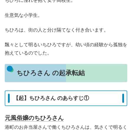
ちひろに憧れを抱く女子高校生。
生意気な小学生。
ちひろは、街の人と分け隔てなく付き合います。
飄々として明るいちひろですが、幼い頃の経験から孤独を
抱えているのでした。
ちひろさん の起承転結
【起】ちひろさん のあらすじ①
元風俗嬢のちひろさん
港町のお弁当屋さんで働くちひろさんは、気さくで明るく