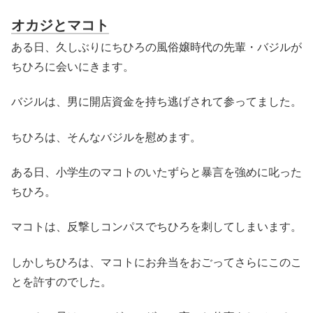
オカジとマコト
ある日、久しぶりにちひろの風俗嬢時代の先輩・バジルが
ちひろに会いにきます。
バジルは、男に開店資金を持ち逃げされて参ってました。
ちひろは、そんなバジルを慰めます。
ある日、小学生のマコトのいたずらと暴言を強めに叱った
ちひろ。
マコトは、反撃しコンパスでちひろを刺してしまいます。
しかしちひろは、マコトにお弁当をおごってさらにこのこ
とを許すのでした。