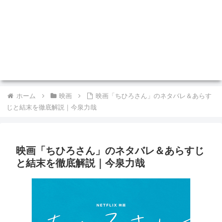
ホーム
映画
映画「ちひろさん」のネタバレ＆あらす
じと結末を徹底解説｜今泉力哉
映画「ちひろさん」のネタバレ＆あらすじ
と結末を徹底解説｜今泉力哉