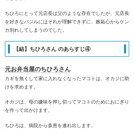
ちひろにとって元店長は父のような存在でしたが、元店長
を好きなバジルにはそれが理解できずに、嫉妬心からケン
カ別れしてしまうのでした。
【結】ちひろさん のあらすじ④
元お弁当屋のちひろさん
カギを無くして家に入れなくなったマコトは、オカジに助
けを求めます。
オカジは、母の嫌味を押し切ってマコトのためにおにぎり
を作って出かけます。
ちひろは、病院から多恵を連れ出します。