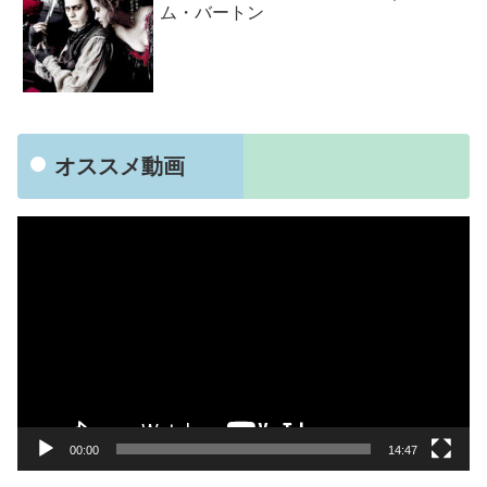
ム・バートン
オススメ動画
動
画
プ
レ
ー
ヤ
ー
00:00
14:47