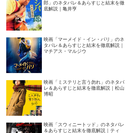
郎」のネタバレ＆あらすじと結末を徹
底解説｜亀井亨
映画「マーメイド・イン・パリ」のネ
タバレ＆あらすじと結末を徹底解説｜
マチアス・マルジウ
映画「ミステリと言う勿れ」のネタバ
レ＆あらすじと結末を徹底解説｜松山
博昭
映画「スウィニートッド」のネタバレ
＆あらすじと結末を徹底解説｜ティ