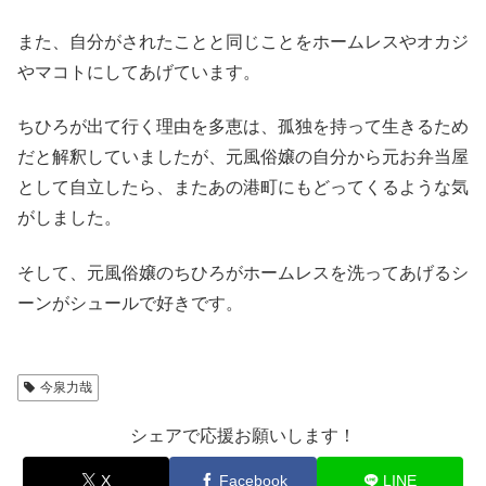
また、自分がされたことと同じことをホームレスやオカジ
やマコトにしてあげています。
ちひろが出て行く理由を多恵は、孤独を持って生きるため
だと解釈していましたが、元風俗嬢の自分から元お弁当屋
として自立したら、またあの港町にもどってくるような気
がしました。
そして、元風俗嬢のちひろがホームレスを洗ってあげるシ
ーンがシュールで好きです。
今泉力哉
シェアで応援お願いします！
X
Facebook
LINE