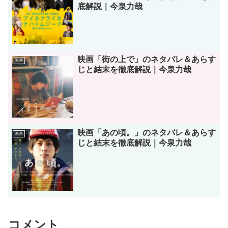
底解説｜今泉力哉
映画「街の上で」のネタバレ＆あらす
映画
じと結末を徹底解説｜今泉力哉
映画「あの頃。」のネタバレ＆あらす
映画
じと結末を徹底解説｜今泉力哉
コメント