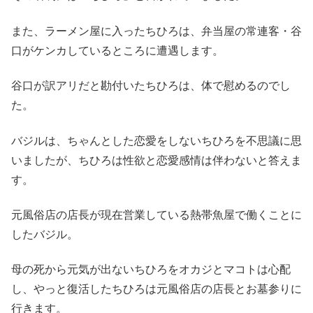
また、ラーメン屋に入ったちひろは、弁当屋の常連客・谷
口がケンカしているところに遭遇します。
谷口が訳アリだと勘付いたちひろは、体で慰めるのでし
た。
バジルは、ちゃんとした恋愛をしないちひろを不思議に思
いましたが、ちひろは性欲と恋愛感情は伴わないと答えま
す。
元風俗店の店長が現在営業している熱帯魚屋で働くことに
したバジル。
母の死から元気が出ないちひろをオカジとマコトは心配
し、やっと復活したちひろは元風俗店の店長とお墓参りに
行きます。