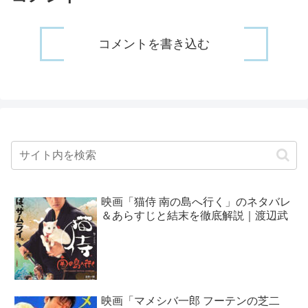
コメントを書き込む
映画「猫侍 南の島へ行く」のネタバレ
＆あらすじと結末を徹底解説｜渡辺武
映画「マメシバ一郎 フーテンの芝二