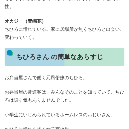
性。
オカジ （豊嶋花）
ちひろに憧れている。家に居場所が無くちひろと出会い、
変わっていく。
ちひろさん の簡単なあらすじ
お弁当屋さんで働く元風俗嬢のちひろ。
お弁当屋の常連客は、みんなそのことを知っていて、ちひ
ろは隠す気もありませんでした。
小学生にいじめられているホームレスのおじいさん。