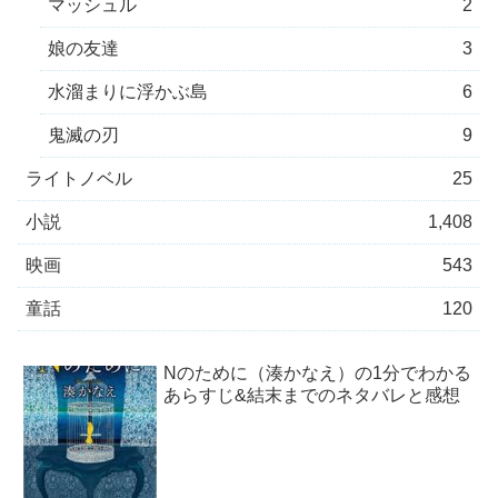
マッシュル
2
娘の友達
3
水溜まりに浮かぶ島
6
鬼滅の刃
9
ライトノベル
25
小説
1,408
映画
543
童話
120
Nのために（湊かなえ）の1分でわかる
あらすじ&結末までのネタバレと感想