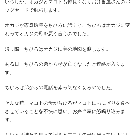
いつしか、オカジとマコトも仲良くなりお弁当屋さんのバ
ッグヤードで勉強します。
オカジが家庭環境をちひろに話すと、ちひろはオカジに変
わってオカジの母を悪く言うのでした。
帰り際、ちひろはオカジに宝の地図を渡します。
ある日、ちひろの弟から母が亡くなったと連絡が入りま
す。
ちひろは弟からの電話を素っ気なく切るのでした。
そんな時、マコトの母がちひろがマコトにおにぎりを食べ
させていることを不快に思い、お弁当屋に怒鳴り込みま
す。
ちひろは誠意を持って謝るとマコトの母は帰っていきまし