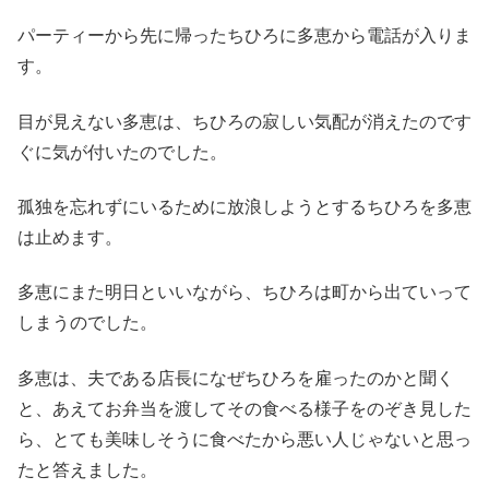
パーティーから先に帰ったちひろに多恵から電話が入りま
す。
目が見えない多恵は、ちひろの寂しい気配が消えたのです
ぐに気が付いたのでした。
孤独を忘れずにいるために放浪しようとするちひろを多恵
は止めます。
多恵にまた明日といいながら、ちひろは町から出ていって
しまうのでした。
多恵は、夫である店長になぜちひろを雇ったのかと聞く
と、あえてお弁当を渡してその食べる様子をのぞき見した
ら、とても美味しそうに食べたから悪い人じゃないと思っ
たと答えました。