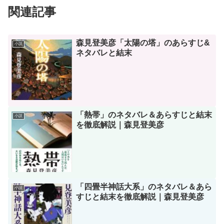
関連記事
森見登美彦「太陽の塔」のあらすじ&
小説
ネタバレと結末
「熱帯」のネタバレ＆あらすじと結末
小説
を徹底解説｜森見登美彦
「四畳半神話大系」のネタバレ＆あら
小説
すじと結末を徹底解説｜森見登美彦