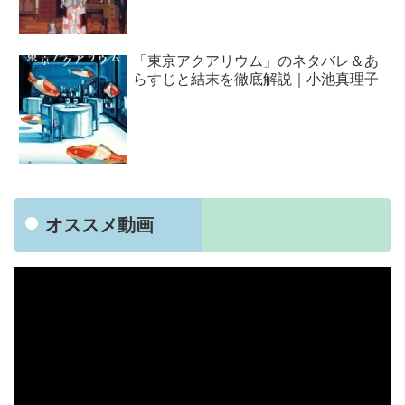
「東京アクアリウム」のネタバレ＆あ
らすじと結末を徹底解説｜小池真理子
オススメ動画
動
画
プ
レ
ー
ヤ