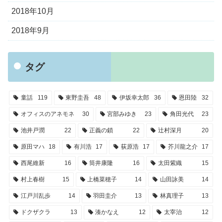
2018年10月
2018年9月
タグ
童話
119
東野圭吾
48
伊坂幸太郎
36
恩田陸
32
オフィスのアネモネ
30
宮部みゆき
23
角田光代
23
池井戸潤
22
正義の鎖
22
辻村深月
20
原田マハ
18
有川浩
17
荻原浩
17
芥川龍之介
17
西尾維新
16
筒井康隆
16
太田紫織
15
村上春樹
15
上橋菜穂子
14
山田詠美
14
江戸川乱歩
14
羽田圭介
13
林真理子
13
ドクザクラ
13
湊かなえ
12
太宰治
12