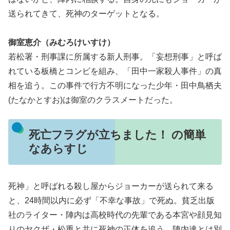
送られてきて、死神のターゲットとなる。
御室恵介（みむろけいすけ）
若松署・刑事課に所属する新人刑事。「妄想刑事」と呼ば
れている板橋とコンビを組み、「田中一家殺人事件」の真
相を追う。この事件で行方不明になった少年・田中鳥栖夫
(たなかとすお)は御室のクラスメートだった。
死亡フラグが立ちました！ の簡単
なあらすじ
死神」と呼ばれる殺し屋からジョーカーが送られて来る
と、24時間以内に必ず「不幸な事故」で死ぬ。貧乏出版
社のライター・陣内は高校時代の先輩である本宮や顔見知
りのヤクザ・松重と共に死神の正体を追う。陣内達とは別