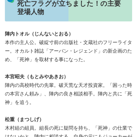
死亡フラグが立ちました！の主要
登場人物
陣内トオル（じんないとおる）
本作の主人公。破綻寸前の出版社・文蔵社のフリーライタ
ー。オカルト雑誌「アーバン・レジェンド」の新企画のた
め、「死神」を取材する事になった。
本宮昭夫（もとみやあきお）
陣内の高校時代の先輩。破天荒な天才投資家。「困った時
の本宮さん頼み」、陣内の良き相談相手。陣内と共に「死
神」を追う。
松重（まつしげ）
木村組の組員。組長の死に疑問を持ち、「死神」の仕業で
はないかと、陣内に相談する。自身の元にもジョーカーが