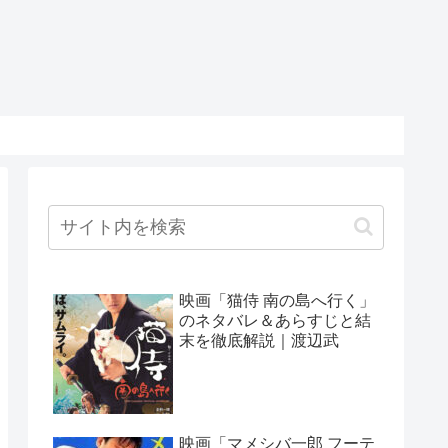
映画「猫侍 南の島へ行く」
のネタバレ＆あらすじと結
末を徹底解説｜渡辺武
映画「マメシバ一郎 フーテ