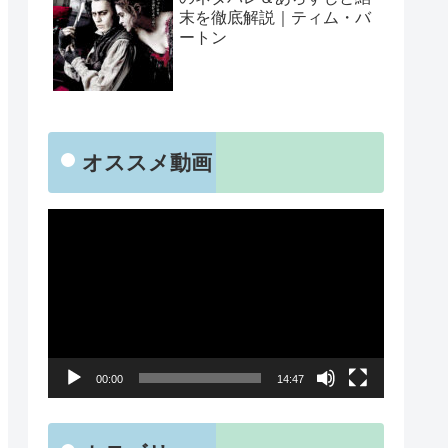
末を徹底解説｜ティム・バ
ートン
オススメ動画
動
画
プ
レ
ー
00:00
14:47
ヤ
ー