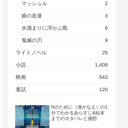
マッシュル
2
娘の友達
3
水溜まりに浮かぶ島
6
鬼滅の刃
9
ライトノベル
25
小説
1,408
映画
543
童話
120
Nのために（湊かなえ）の1
分でわかるあらすじ&結末
までのネタバレと感想