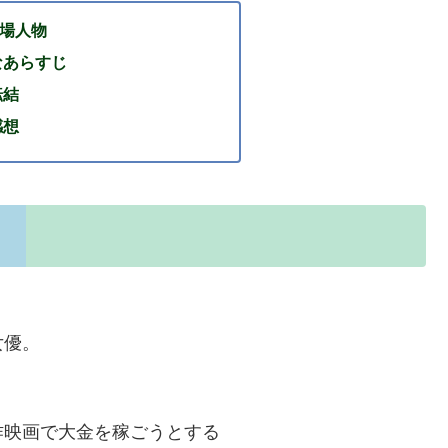
登場人物
なあらすじ
転結
感想
女優。
作映画で大金を稼ごうとする