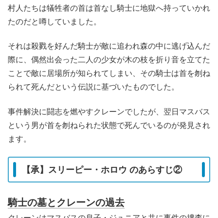
村人たちは犠牲者の首は首なし騎士に地獄へ持っていかれ
たのだと噂していました。
それは殺戮を好んだ騎士が敵に追われ森の中に逃げ込んだ
際に、偶然出会った二人の少女が木の枝を折り音を立てた
ことで敵に居場所が知られてしまい、その騎士は首を刎ね
られて死んだという伝説に基づいたものでした。
事件解決に闘志を燃やすクレーンでしたが、翌日マスバス
という男が首を刎ねられた状態で死んでいるのが発見され
ます。
【承】スリーピー・ホロウ のあらすじ②
騎士の墓とクレーンの過去
クレーンはマスバスの息子・ジュニアと共に事件の捜査に