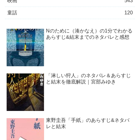
映画
543
童話
120
Nのために（湊かなえ）の1分でわかる
あらすじ&結末までのネタバレと感想
「淋しい狩人」のネタバレ＆あらすじ
と結末を徹底解説｜宮部みゆき
東野圭吾「手紙」のあらすじ&ネタバ
レと結末