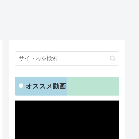
オススメ動画
動
画
プ
レ