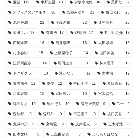
童話
119
東野圭吾
48
伊坂幸太郎
36
恩田陸
32
オフィスのアネモネ
30
宮部みゆき
23
角田光代
23
池井戸潤
22
正義の鎖
22
辻村深月
20
原田マハ
18
有川浩
17
荻原浩
17
芥川龍之介
17
西尾維新
16
筒井康隆
16
太田紫織
15
村上春樹
15
上橋菜穂子
14
山田詠美
14
江戸川乱歩
14
羽田圭介
13
林真理子
13
ドクザクラ
13
湊かなえ
12
太宰治
12
貴志祐介
12
夏夢
12
中山七里
11
夏目漱石
10
江國香織
10
武田綾乃
10
宮沢賢治
10
綿矢りさ
10
綾辻行人
10
森見登美彦
9
乙一
9
森絵都
9
森鴎外
9
田辺聖子
9
坂口安吾
9
鬼滅の刃
9
宮崎駿
9
戌井昭人
9
三木孝浩
8
山本文緒
8
三島由紀夫
8
よしもとばなな
8