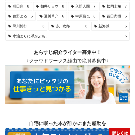
町田康
8
朝井リョウ
8
入間人間
7
松岡圭祐
7
住野よる
6
夏川草介
6
中原昌也
6
百田尚樹
6
黒川博行
6
赤川次郎
6
新海誠
6
水溜まりに浮かぶ島、
6
あらすじ紹介ライター募集中！
↓クラウドワークス経由で絶賛募集中↓
自宅に眠った本が誰かにまた感動を