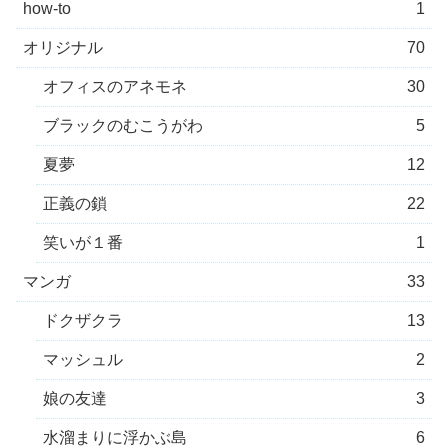
how-to
1
オリジナル
70
オフィスのアネモネ
30
ブラックのむこうがわ
5
夏夢
12
正義の鎖
22
笑いが１番
1
マンガ
33
ドクザクラ
13
マッシュル
2
娘の友達
3
水溜まりに浮かぶ島
6