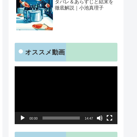
タバレ＆あらすじと結末を
徹底解説｜小池真理子
オススメ動画
動
画
プ
レ
ー
00:00
14:47
ヤ
ー