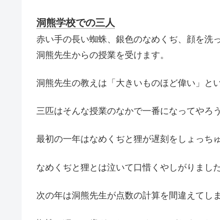
洞熊学校での三人
赤い手の長い蜘蛛、銀色のなめくぢ、顔を洗
洞熊先生からの授業を受けます。
洞熊先生の教えは「大きいものほど偉い」と
三匹はそんな授業のなかで一番になってやろ
最初の一年はなめくぢと狸が遅刻をしょっち
なめくぢと狸とは泣いて口惜くやしがりまし
次の年は洞熊先生が点数の計算を間違えてし