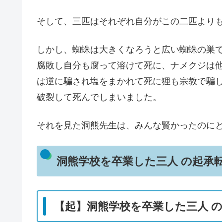
そして、三匹はそれぞれ自分がこの二匹より
しかし、蜘蛛は大きくなろうと広い蜘蛛の巣
腐敗し自分も腐って溶けて死に、ナメクジは
は逆に騙され塩をまかれて死に狸も宗教で騙
破裂して死んでしまいました。
それを見た洞熊先生は、みんな賢かったのに
洞熊学校を卒業した三人 の起承
【起】洞熊学校を卒業した三人 