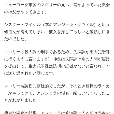
ニューヨーク市警のマロリーの元へ、昔かよっていた教会
の神父がやってきます。
シスター・マイケル（本名アンジェラ・クウィル）という
修道女が消えてしまい、彼女を探して欲しいと依頼しにき
たのでした。
マロリーは殺人課の刑事であるため、失踪課か重大犯罪課
に行くように言いますが、神父は失踪課は別の人間が届け
を提出して、重大犯罪課は誘拐の証拠がないと言われすぐ
に送り返されたと話します。
マロリーも誘拐に懐疑的でしたが、そのとき相棒のライカ
ーがやってきて、アンジェラの甥も一緒にいなくなったこ
とがわかりました。
簡単な調査の結果、アンジェラは修道院に入る前は売春で