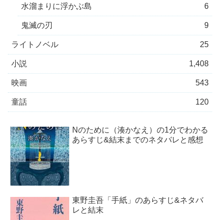
水溜まりに浮かぶ島
6
鬼滅の刃
9
ライトノベル
25
小説
1,408
映画
543
童話
120
Nのために（湊かなえ）の1分でわかる
あらすじ&結末までのネタバレと感想
東野圭吾「手紙」のあらすじ&ネタバ
レと結末