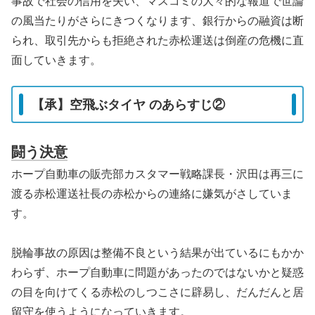
事故で社会の信用を失い、マスコミの大々的な報道で世論
の風当たりがさらにきつくなります、銀行からの融資は断
られ、取引先からも拒絶された赤松運送は倒産の危機に直
面していきます。
【承】空飛ぶタイヤ のあらすじ②
闘う決意
ホープ自動車の販売部カスタマー戦略課長・沢田は再三に
渡る赤松運送社長の赤松からの連絡に嫌気がさしていま
す。
脱輪事故の原因は整備不良という結果が出ているにもかか
わらず、ホープ自動車に問題があったのではないかと疑惑
の目を向けてくる赤松のしつこさに辟易し、だんだんと居
留守を使うようになっていきます。