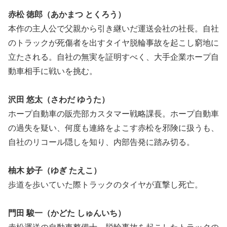
赤松 徳郎（あかまつ とくろう）
本作の主人公で父親から引き継いだ運送会社の社長。自社
のトラックが死傷者を出すタイヤ脱輪事故を起こし窮地に
立たされる。自社の無実を証明すべく、大手企業ホープ自
動車相手に戦いを挑む。
沢田 悠太（さわだ ゆうた）
ホープ自動車の販売部カスタマー戦略課長。ホープ自動車
の過失を疑い、何度も連絡をよこす赤松を邪険に扱うも、
自社のリコール隠しを知り、内部告発に踏み切る。
柚木 妙子（ゆぎ たえこ）
歩道を歩いていた際トラックのタイヤが直撃し死亡。
門田 駿一（かどた しゅんいち）