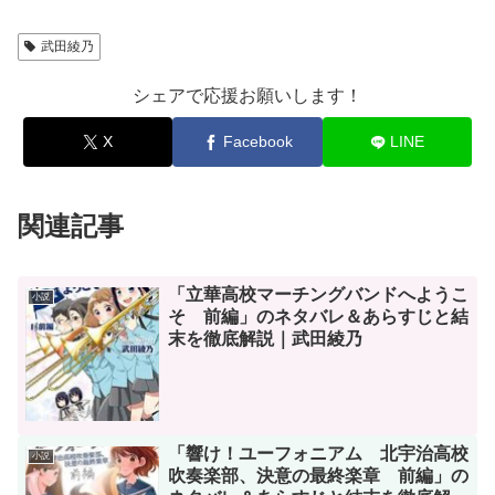
武田綾乃
シェアで応援お願いします！
X
Facebook
LINE
関連記事
「立華高校マーチングバンドへようこ
小説
そ 前編」のネタバレ＆あらすじと結
末を徹底解説｜武田綾乃
「響け！ユーフォニアム 北宇治高校
小説
吹奏楽部、決意の最終楽章 前編」の