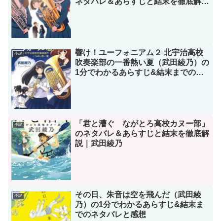
ネタバレ＆あらすじと結末を徹底解説
｜武田綾乃
響け！ユーフォニアム２ 北宇治高校
小説
吹奏楽部の一番熱い夏（武田綾乃）の
1分でわかるあらすじ&結末までのネ
タバレと感想
「君と漕ぐ ながとろ高校カヌー部」
小説
のネタバレ＆あらすじと結末を徹底解
説｜武田綾乃
その日、朱音は空を飛んだ（武田綾
小説
乃）の1分でわかるあらすじ&結末ま
でのネタバレと感想