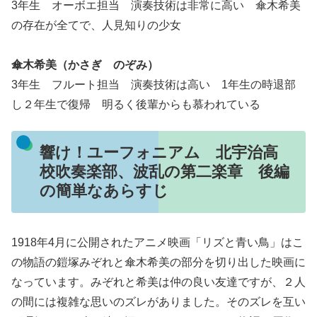
3年生 オーボエ担当 演奏技術は非常に高い 傘木希美
の存在が全てで、人見知りの少女
傘木希美（かさぎ のぞみ）
3年生 フルート担当 演奏技術は高い 1年生の時退部
し２年生で復帰 明るく後輩からも慕われている
響け！ユーフォニアム 北宇治高
校吹奏楽部、波乱の第二楽章 後編
の簡単なあらすじ
1918年4月に公開されたアニメ映画「リズと青い鳥」はこ
の物語の鎧塚みぞれと傘木希美の部分を切り出した映画に
なっています。みぞれと希美は仲の良い友達ですが、２人
の間には複雑な思いのズレがありました。そのズレを互い