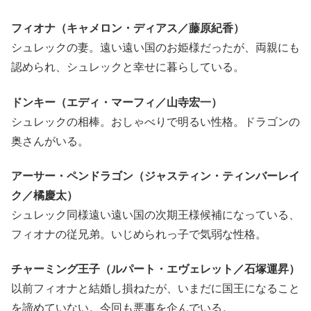
フィオナ（キャメロン・ディアス／藤原紀香）
シュレックの妻。遠い遠い国のお姫様だったが、両親にも
認められ、シュレックと幸せに暮らしている。
ドンキー（エディ・マーフィ／山寺宏一）
シュレックの相棒。おしゃべりで明るい性格。ドラゴンの
奥さんがいる。
アーサー・ペンドラゴン（ジャスティン・ティンバーレイ
ク／橘慶太）
シュレック同様遠い遠い国の次期王様候補になっている、
フィオナの従兄弟。いじめられっ子で気弱な性格。
チャーミング王子（ルパート・エヴェレット／石塚運昇）
以前フィオナと結婚し損ねたが、いまだに国王になること
を諦めていない。今回も悪事を企んでいる。