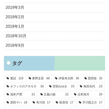
2019年3月
2019年2月
2019年1月
2018年10月
2018年9月
タグ
童話
119
東野圭吾
48
伊坂幸太郎
36
恩田陸
32
オフィスのアネモネ
30
宮部みゆき
23
角田光代
23
池井戸潤
22
正義の鎖
22
辻村深月
20
原田マハ
18
有川浩
17
荻原浩
17
芥川龍之介
17