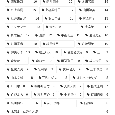
西尾維新
16
筒井康隆
16
太田紫織
15
村上春樹
15
上橋菜穂子
14
山田詠美
14
江戸川乱歩
14
羽田圭介
13
林真理子
13
ドクザクラ
13
湊かなえ
12
太宰治
12
貴志祐介
12
夏夢
12
中山七里
11
夏目漱石
10
江國香織
10
武田綾乃
10
宮沢賢治
10
綿矢りさ
10
綾辻行人
10
森見登美彦
9
乙一
9
森絵都
9
森鴎外
9
田辺聖子
9
坂口安吾
9
鬼滅の刃
9
宮崎駿
9
戌井昭人
9
三木孝浩
8
山本文緒
8
三島由紀夫
8
よしもとばなな
8
町田康
8
朝井リョウ
8
入間人間
7
松岡圭祐
7
住野よる
6
夏川草介
6
中原昌也
6
百田尚樹
6
黒川博行
6
赤川次郎
6
新海誠
6
水溜まりに浮かぶ島、
6