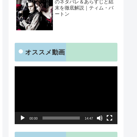
のネタバレ＆あらすじと結
末を徹底解説｜ティム・バ
ートン
オススメ動画
動
画
プ
レ
ー
00:00
14:47
ヤ
ー