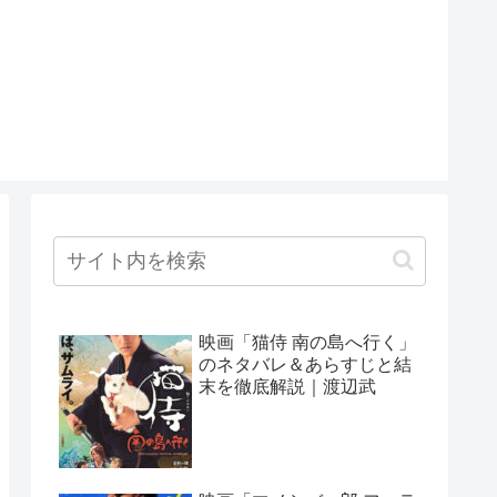
映画「猫侍 南の島へ行く」
のネタバレ＆あらすじと結
末を徹底解説｜渡辺武