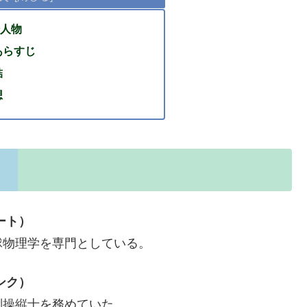
人物
あらすじ
結
想
ート）
球物理学を専門としている。
ンク）
副操縦士を務めていた。