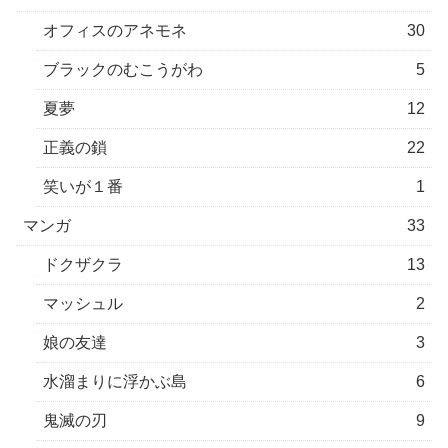
オフィスのアネモネ
30
ブラックのむこうがわ
5
夏夢
12
正義の鎖
22
笑いが１番
1
マンガ
33
ドクザクラ
13
マッシュル
2
娘の友達
3
水溜まりに浮かぶ島
6
鬼滅の刃
9