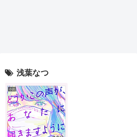
浅葉なつ
小説