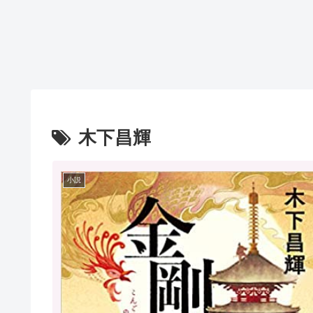
木下昌輝
小説