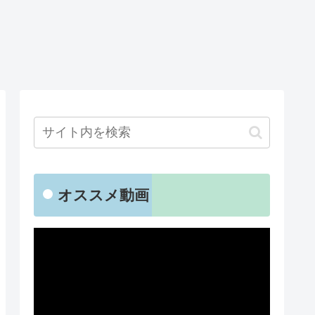
オススメ動画
動
画
プ
レ