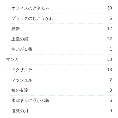
オフィスのアネモネ
30
ブラックのむこうがわ
5
夏夢
12
正義の鎖
22
笑いが１番
1
マンガ
33
ドクザクラ
13
マッシュル
2
娘の友達
3
水溜まりに浮かぶ島
6
鬼滅の刃
9