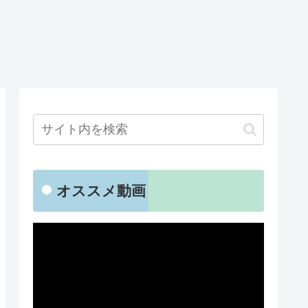
オススメ動画
動
画
プ
レ