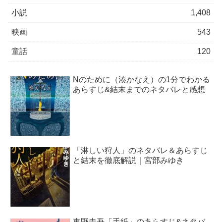
小説
1,408
映画
543
童話
120
Nのために（湊かなえ）の1分でわかる
あらすじ&結末までのネタバレと感想
「淋しい狩人」のネタバレ＆あらすじ
と結末を徹底解説｜宮部みゆき
東野圭吾「手紙」のあらすじ&ネタバ