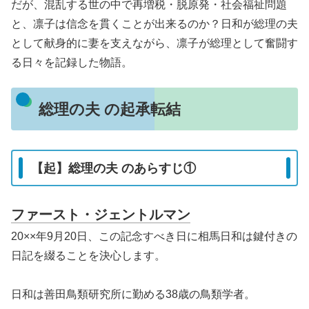
だが、混乱する世の中で再増税・脱原発・社会福祉問題
と、凛子は信念を貫くことが出来るのか？日和が総理の夫
として献身的に妻を支えながら、凛子が総理として奮闘す
る日々を記録した物語。
総理の夫 の起承転結
【起】総理の夫 のあらすじ①
ファースト・ジェントルマン
20××年9月20日、この記念すべき日に相馬日和は鍵付きの
日記を綴ることを決心します。
日和は善田鳥類研究所に勤める38歳の鳥類学者。