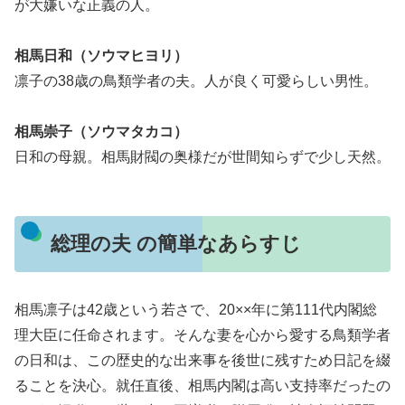
が大嫌いな正義の人。
相馬日和（ソウマヒヨリ）
凛子の38歳の鳥類学者の夫。人が良く可愛らしい男性。
相馬崇子（ソウマタカコ）
日和の母親。相馬財閥の奥様だが世間知らずで少し天然。
総理の夫 の簡単なあらすじ
相馬凛子は42歳という若さで、20××年に第111代内閣総
理大臣に任命されます。そんな妻を心から愛する鳥類学者
の日和は、この歴史的な出来事を後世に残すため日記を綴
ることを決心。就任直後、相馬内閣は高い支持率だったの