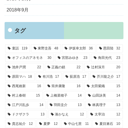
2018年9月
タグ
童話
119
東野圭吾
48
伊坂幸太郎
36
恩田陸
32
オフィスのアネモネ
30
宮部みゆき
23
角田光代
23
池井戸潤
22
正義の鎖
22
辻村深月
20
原田マハ
18
有川浩
17
荻原浩
17
芥川龍之介
17
西尾維新
16
筒井康隆
16
太田紫織
15
村上春樹
15
上橋菜穂子
14
山田詠美
14
江戸川乱歩
14
羽田圭介
13
林真理子
13
ドクザクラ
13
湊かなえ
12
太宰治
12
貴志祐介
12
夏夢
12
中山七里
11
夏目漱石
10