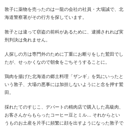
敦子に薬物を売ったのは一龍の会社の社員・大場誠で、北
海道警察署がその行方を探しています。
敦子とは違って窃盗の前科があるために、逮捕されれば実
刑判決は免れません。
人探しの方は専門外のために丁重にお断りをした鷲田でし
たが、せっかくなので朝食をごちそうすることに。
鶏肉を揚げた北海道の郷土料理「ザンギ」を気にいったと
いう敦子、大場の悪事には加担しないようにと念を押す鷲
田。
採れたてのすじこ、デパートの精肉店で購入した高級肉、
お客さんからもらったコーヒー豆とミル… それからとい
うものお土産を片手に頻繁に顔を出すようになった敦子で