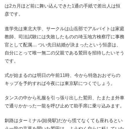
は2カ月ほど前に舞い込んできた1通の手紙で差出人は恒
彦です。
進学先は東北大学、サークルは山岳部でアルバイトは家庭
教師、司法試験には失敗したものの埼玉地方検察庁に事務
官として配属… つい先日結婚が決まったという恒彦は、
自分にとって唯一無二の父親である鷲田を招待したいそう
です。
式が始まるのは明日の午前11時、今から特急おおぞらの
キップを予約すれば今夜には東京駅につくでしょう。
タンスの中から礼服を引っ張り出した鷲田、たまたま外車
で通りかかった一龍を呼び止めて助手席に乗り込みます。
釧路はターミナル(始発駅)だから慌てなくても座れるとい
う一龍の言葉を聞いた鷲田は、ようやく自らに科していた