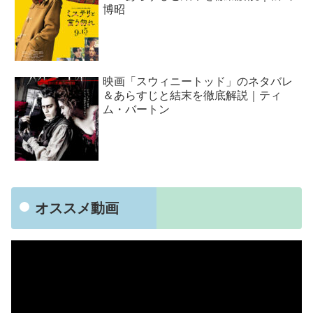
博昭
映画「スウィニートッド」のネタバレ
＆あらすじと結末を徹底解説｜ティ
ム・バートン
オススメ動画
動
画
プ
レ