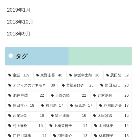
2019年1月
2018年10月
2018年9月
タグ
童話
119
東野圭吾
48
伊坂幸太郎
36
恩田陸
32
オフィスのアネモネ
30
宮部みゆき
23
角田光代
23
池井戸潤
22
正義の鎖
22
辻村深月
20
原田マハ
18
有川浩
17
荻原浩
17
芥川龍之介
17
西尾維新
16
筒井康隆
16
太田紫織
15
村上春樹
15
上橋菜穂子
14
山田詠美
14
江戸川乱歩
14
羽田圭介
13
林真理子
13