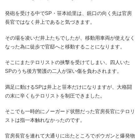
発砲を受ける中でSP・笹本絵里は、銃口の向く先は官房
長官ではなく井上であると気づきます。
その場を凌いだ井上たちでしたが、移動用車両が使えなく
なった為に徒歩で官邸へと移動することになります。
そこにまたテロリストの挟撃を受けてしまい、四人いた
SPのうち後方警護の二人が深い傷を負わされます。
満足に動けるSPは井上と笹本だけになりますが、大格闘
の末に辛くもテロリストを制圧できました。
そこでも一時的にノーガード状態だった官房長官にテロリ
ストは指一本触れなかったのです。
官房長官を連れて大通りに出たところでボウガンと爆発物