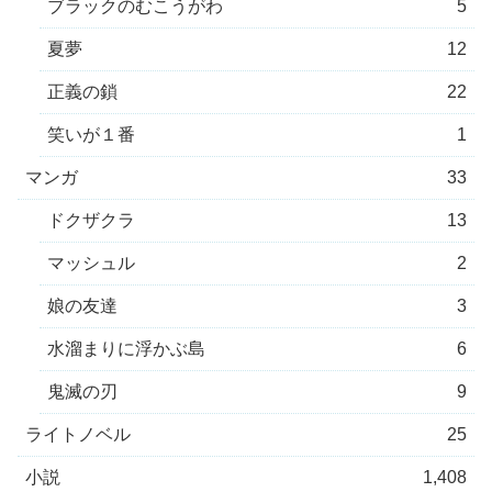
ブラックのむこうがわ
5
夏夢
12
正義の鎖
22
笑いが１番
1
マンガ
33
ドクザクラ
13
マッシュル
2
娘の友達
3
水溜まりに浮かぶ島
6
鬼滅の刃
9
ライトノベル
25
小説
1,408