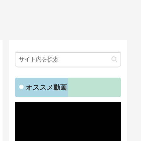
オススメ動画
動
画
プ
レ