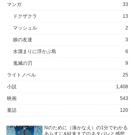
マンガ
33
ドクザクラ
13
マッシュル
2
娘の友達
3
水溜まりに浮かぶ島
6
鬼滅の刃
9
ライトノベル
25
小説
1,408
映画
543
童話
120
Nのために（湊かなえ）の1分でわかる
あらすじ&結末までのネタバレと感想