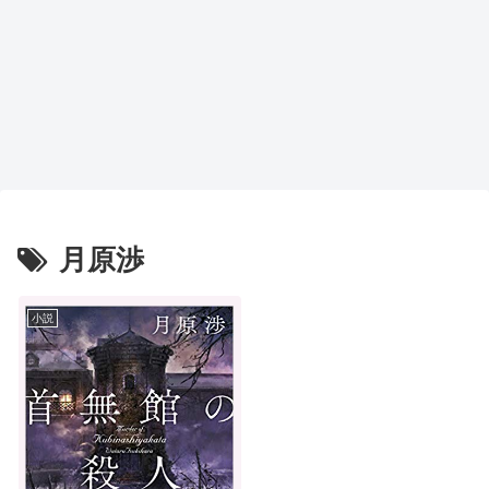
月原渉
小説