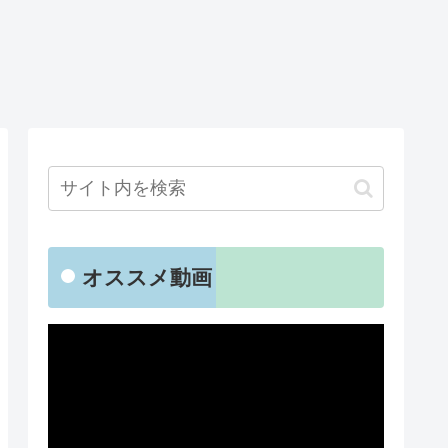
オススメ動画
動
画
プ
レ