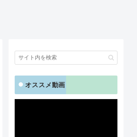
オススメ動画
動
画
プ
レ