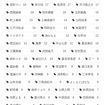
原田マハ
18
有川浩
17
荻原浩
17
芥川龍之介
17
西尾維新
16
筒井康隆
16
太田紫織
15
村上春樹
15
上橋菜穂子
14
山田詠美
14
江戸川乱歩
14
羽田圭介
13
林真理子
13
ドクザクラ
13
湊かなえ
12
太宰治
12
貴志祐介
12
夏夢
12
中山七里
11
夏目漱石
10
江國香織
10
武田綾乃
10
宮沢賢治
10
綿矢りさ
10
綾辻行人
10
森見登美彦
9
乙一
9
森絵都
9
森鴎外
9
田辺聖子
9
坂口安吾
9
鬼滅の刃
9
宮崎駿
9
戌井昭人
9
三木孝浩
8
山本文緒
8
三島由紀夫
8
よしもとばなな
8
町田康
8
朝井リョウ
8
入間人間
7
松岡圭祐
7
住野よる
6
夏川草介
6
中原昌也
6
百田尚樹
6