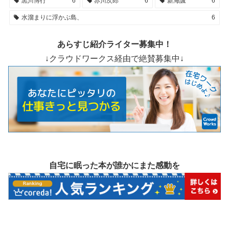
黒川博行
6
赤川次郎
6
新海誠
6
水溜まりに浮かぶ島、
6
あらすじ紹介ライター募集中！
↓クラウドワークス経由で絶賛募集中↓
自宅に眠った本が誰かにまた感動を