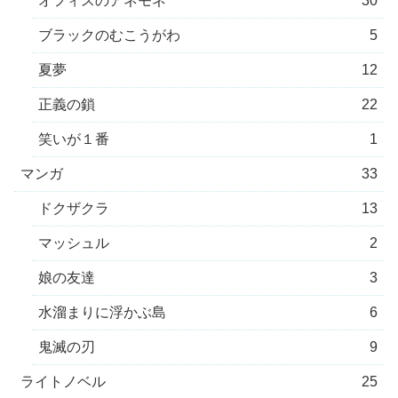
オフィスのアネモネ
30
ブラックのむこうがわ
5
夏夢
12
正義の鎖
22
笑いが１番
1
マンガ
33
ドクザクラ
13
マッシュル
2
娘の友達
3
水溜まりに浮かぶ島
6
鬼滅の刃
9
ライトノベル
25