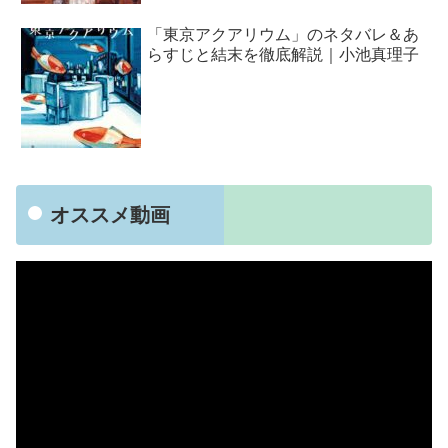
「東京アクアリウム」のネタバレ＆あ
らすじと結末を徹底解説｜小池真理子
オススメ動画
動
画
プ
レ
ー
ヤ
ー