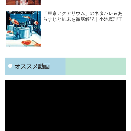
「東京アクアリウム」のネタバレ＆あ
らすじと結末を徹底解説｜小池真理子
オススメ動画
動
画
プ
レ
ー
ヤ