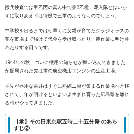
徴兵検査では甲乙丙の真ん中で第2乙種、即入隊とはいか
ずに取りあえずは待機で三軍のようなものでしょう。
中学校を出るまでは朝早くに父親が育てたグラジオラスの
花を市場まで届けて代金を受け取ったり、農作業に明け暮
れたりする日々です。
1944年の秋、ついに徴用の知らせが舞い込んできました
が配属された先は軍の航空機用エンジンの生産工場。
手先が器用な吉井はすぐに熟練工員が集まる作業場へと移
されて、年が明けるといよいよ生まれ育った広島県を離れ
る時がやってきました。
【承】その日東京駅五時二十五分発 のあら
すじ②