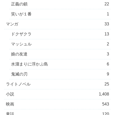
正義の鎖
22
笑いが１番
1
マンガ
33
ドクザクラ
13
マッシュル
2
娘の友達
3
水溜まりに浮かぶ島
6
鬼滅の刃
9
ライトノベル
25
小説
1,408
映画
543
童話
120