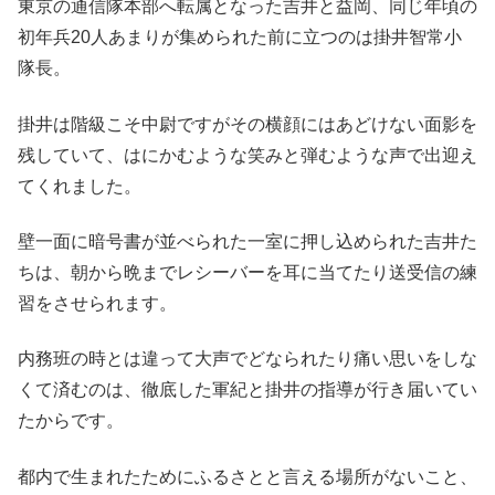
東京の通信隊本部へ転属となった吉井と益岡、同じ年頃の
初年兵20人あまりが集められた前に立つのは掛井智常小
隊長。
掛井は階級こそ中尉ですがその横顔にはあどけない面影を
残していて、はにかむような笑みと弾むような声で出迎え
てくれました。
壁一面に暗号書が並べられた一室に押し込められた吉井た
ちは、朝から晩までレシーバーを耳に当てたり送受信の練
習をさせられます。
内務班の時とは違って大声でどなられたり痛い思いをしな
くて済むのは、徹底した軍紀と掛井の指導が行き届いてい
たからです。
都内で生まれたためにふるさとと言える場所がないこと、