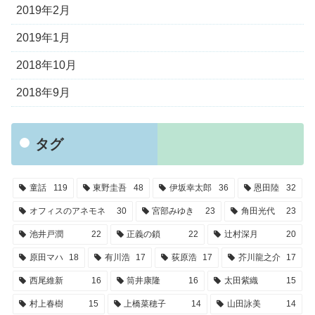
2019年2月
2019年1月
2018年10月
2018年9月
タグ
童話
119
東野圭吾
48
伊坂幸太郎
36
恩田陸
32
オフィスのアネモネ
30
宮部みゆき
23
角田光代
23
池井戸潤
22
正義の鎖
22
辻村深月
20
原田マハ
18
有川浩
17
荻原浩
17
芥川龍之介
17
西尾維新
16
筒井康隆
16
太田紫織
15
村上春樹
15
上橋菜穂子
14
山田詠美
14