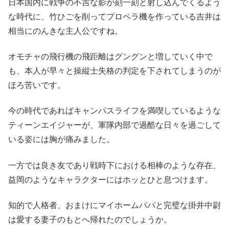
日本国内に戦争の不吉な影が刻一刻と射し込んでくるよう
な時代に、竹ひごを削ってプロペラ機を作っている吉井は
相当にのんきな主人公ですね。
オモチャの飛行機の飛距離はグングンと増していく中で
も、本人が早々と操縦士失格の判定を下されてしまうのが
ほろ苦いです。
今の時代であればキャンパスライフを満喫しているような
ティーンエイジャーが、軍隊内部で過酷な日々を過ごして
いる姿には胸が痛みました。
一方では良き友であり戦時下における相棒のような存在、
益岡のようなキャラクターにはホッとひと息つけます。
知的で人格者、おまけにマイホームパパと完璧な掛井中尉
は愛する妻子のもとへ帰れたのでしょうか。