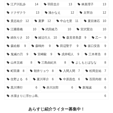
江戸川乱歩
14
羽田圭介
13
林真理子
13
ドクザクラ
13
湊かなえ
12
太宰治
12
貴志祐介
12
夏夢
12
中山七里
11
夏目漱石
10
江國香織
10
武田綾乃
10
宮沢賢治
10
綿矢りさ
10
綾辻行人
10
森見登美彦
9
乙一
9
森絵都
9
森鴎外
9
田辺聖子
9
坂口安吾
9
鬼滅の刃
9
宮崎駿
9
戌井昭人
9
三木孝浩
8
山本文緒
8
三島由紀夫
8
よしもとばなな
8
町田康
8
朝井リョウ
8
入間人間
7
松岡圭祐
7
住野よる
6
夏川草介
6
中原昌也
6
百田尚樹
6
黒川博行
6
赤川次郎
6
新海誠
6
水溜まりに浮かぶ島、
6
あらすじ紹介ライター募集中！