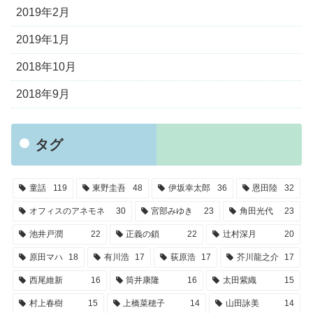
2019年2月
2019年1月
2018年10月
2018年9月
タグ
童話
119
東野圭吾
48
伊坂幸太郎
36
恩田陸
32
オフィスのアネモネ
30
宮部みゆき
23
角田光代
23
池井戸潤
22
正義の鎖
22
辻村深月
20
原田マハ
18
有川浩
17
荻原浩
17
芥川龍之介
17
西尾維新
16
筒井康隆
16
太田紫織
15
村上春樹
15
上橋菜穂子
14
山田詠美
14