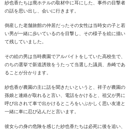
紗也香たちは廃ホテルの取材中に耳にした、事件の目撃者
の話を思い出し、会いに行きます。
倒産した老舗旅館の仲居だったその女性は当時女の子と若
い男が一緒に歩いているのを目撃し、その様子を絵に描い
て残していました。
その絵の男は当時農園でアルバイトをしていた高校生で、
のちの選挙で新道誘致をうたって当選した議員、糸崎であ
ることが分かります。
紗也香が農園の主に話を聞きたいというと、祥子が農園の
孫娘と連絡が取れると言い、電話をかけると、祖父が男に
呼び出されて車で出かけるところをいぶかしく思い友達と
一緒に車に忍び込んだと言います。
彼女らの身の危険を感じた紗也香たちは必死に後を追い、