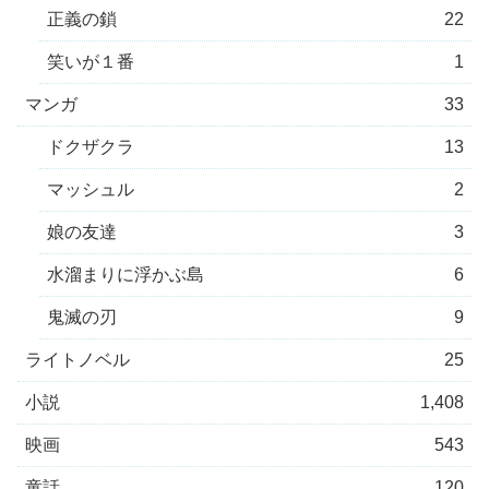
正義の鎖
22
笑いが１番
1
マンガ
33
ドクザクラ
13
マッシュル
2
娘の友達
3
水溜まりに浮かぶ島
6
鬼滅の刃
9
ライトノベル
25
小説
1,408
映画
543
童話
120