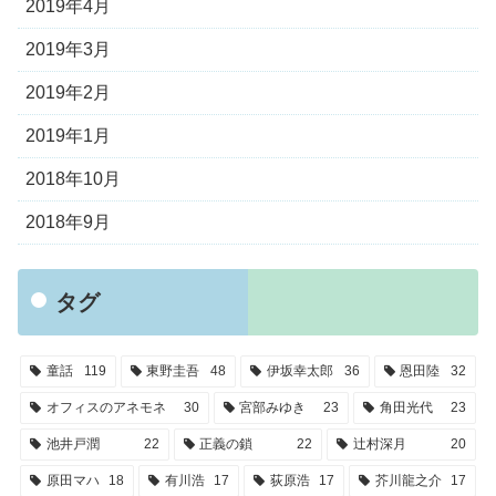
2019年4月
2019年3月
2019年2月
2019年1月
2018年10月
2018年9月
タグ
童話
119
東野圭吾
48
伊坂幸太郎
36
恩田陸
32
オフィスのアネモネ
30
宮部みゆき
23
角田光代
23
池井戸潤
22
正義の鎖
22
辻村深月
20
原田マハ
18
有川浩
17
荻原浩
17
芥川龍之介
17