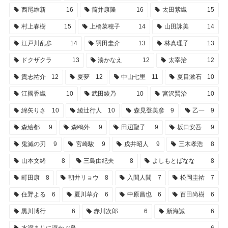
西尾維新
16
筒井康隆
16
太田紫織
15
村上春樹
15
上橋菜穂子
14
山田詠美
14
江戸川乱歩
14
羽田圭介
13
林真理子
13
ドクザクラ
13
湊かなえ
12
太宰治
12
貴志祐介
12
夏夢
12
中山七里
11
夏目漱石
10
江國香織
10
武田綾乃
10
宮沢賢治
10
綿矢りさ
10
綾辻行人
10
森見登美彦
9
乙一
9
森絵都
9
森鴎外
9
田辺聖子
9
坂口安吾
9
鬼滅の刃
9
宮崎駿
9
戌井昭人
9
三木孝浩
8
山本文緒
8
三島由紀夫
8
よしもとばなな
8
町田康
8
朝井リョウ
8
入間人間
7
松岡圭祐
7
住野よる
6
夏川草介
6
中原昌也
6
百田尚樹
6
黒川博行
6
赤川次郎
6
新海誠
6