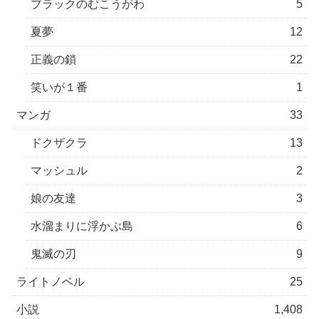
ブラックのむこうがわ
5
夏夢
12
正義の鎖
22
笑いが１番
1
マンガ
33
ドクザクラ
13
マッシュル
2
娘の友達
3
水溜まりに浮かぶ島
6
鬼滅の刃
9
ライトノベル
25
小説
1,408