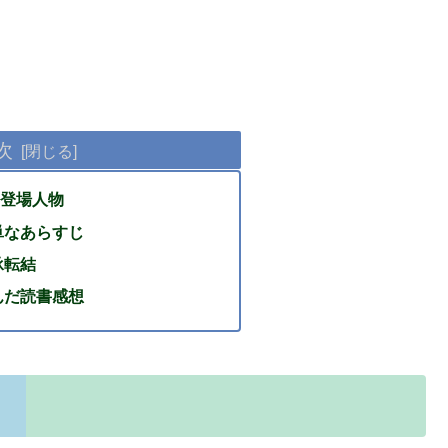
次
登場人物
単なあらすじ
承転結
んだ読書感想