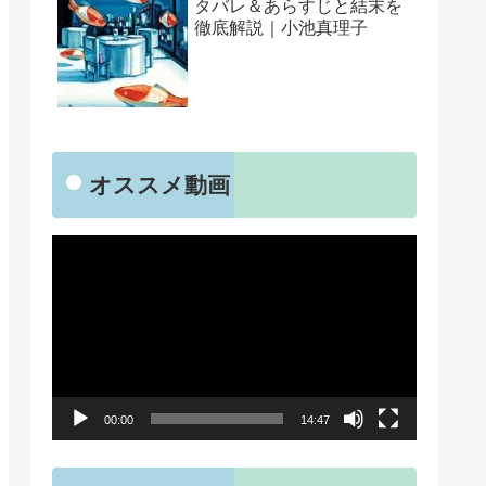
タバレ＆あらすじと結末を
徹底解説｜小池真理子
オススメ動画
動
画
プ
レ
ー
00:00
14:47
ヤ
ー