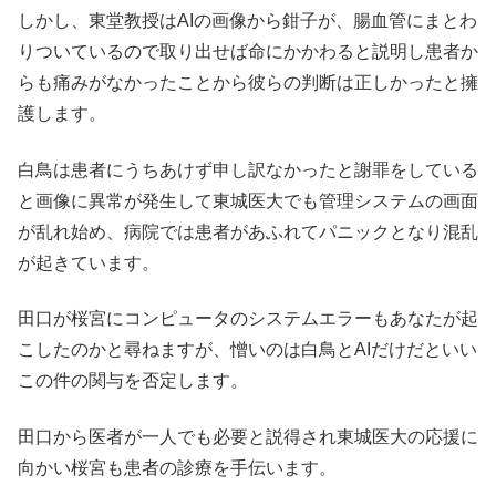
しかし、東堂教授はAIの画像から鉗子が、腸血管にまとわ
りついているので取り出せば命にかかわると説明し患者か
らも痛みがなかったことから彼らの判断は正しかったと擁
護します。
白鳥は患者にうちあけず申し訳なかったと謝罪をしている
と画像に異常が発生して東城医大でも管理システムの画面
が乱れ始め、病院では患者があふれてパニックとなり混乱
が起きています。
田口が桜宮にコンピュータのシステムエラーもあなたが起
こしたのかと尋ねますが、憎いのは白鳥とAIだけだといい
この件の関与を否定します。
田口から医者が一人でも必要と説得され東城医大の応援に
向かい桜宮も患者の診療を手伝います。