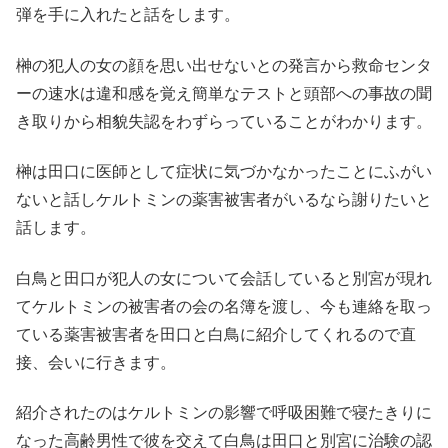
弾を手に入れたと話をします。
榊の犯人の女の顔を思い出せないとの発言から救命センタ
ーの速水は違和感を覚え簡単なテストと頭部への事故の聞
き取りから相貌失認をわずらっていることがわかります。
榊は田口に医師として症状に気づかなかったことにふがい
ないと話しケルトミンの薬害被害者がいるなら謝りたいと
話します。
白鳥と田口が犯人の女について会話していると別宮が現れ
てケルトミンの被害者の会の名簿を渡し、今も連絡を取っ
ている薬害被害者を田口と白鳥に紹介してくれるので直
接、会いに行きます。
紹介されたのはケルトミンの影響で呼吸困難で寝たきりに
なった高齢男性で彼を交えて白鳥は田口と別宮に治験の認