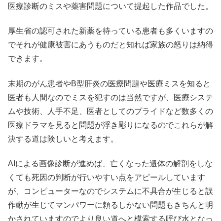
医療診断のミスや薬害問題について提起した作品でした。
厚生省の認可された新薬を待っている患者も多くいますの
でそれが健康被害にあうものだと知れば家族の怒りは納得
できます。
末期のがん患者やB型肝炎の医療問題や医療ミスを知ると
医者も人間なのでミスを犯すのは当然ですが、医療システ
ムや技術、人手不足、医者としてのプライドなど数多くの
医療ドラマを見ると問題が浮き彫りになるのでこれらが解
決する道は険しいと考えます。
AIによる画像診断が進めば、亡くなった遺体の解剖をしな
くても死因の判断が行いやすい点をアピールしています
が、コンピューターなのでシステムに不具合が生じると誤
作動が生じてマンパワーに頼るしかない問題もきちんと明
かされていますのでより良い道へと模索する呼び水となっ