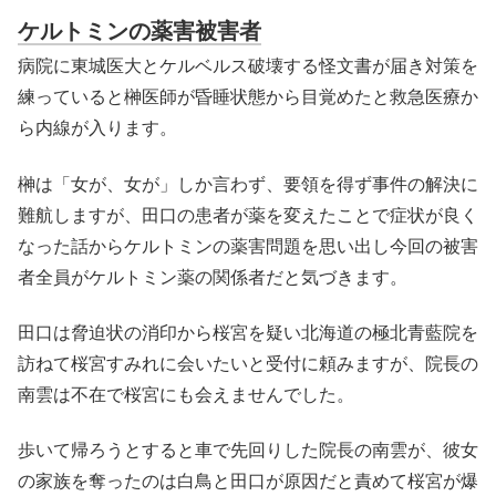
ケルトミンの薬害被害者
病院に東城医大とケルベルス破壊する怪文書が届き対策を
練っていると榊医師が昏睡状態から目覚めたと救急医療か
ら内線が入ります。
榊は「女が、女が」しか言わず、要領を得ず事件の解決に
難航しますが、田口の患者が薬を変えたことで症状が良く
なった話からケルトミンの薬害問題を思い出し今回の被害
者全員がケルトミン薬の関係者だと気づきます。
田口は脅迫状の消印から桜宮を疑い北海道の極北青藍院を
訪ねて桜宮すみれに会いたいと受付に頼みますが、院長の
南雲は不在で桜宮にも会えませんでした。
歩いて帰ろうとすると車で先回りした院長の南雲が、彼女
の家族を奪ったのは白鳥と田口が原因だと責めて桜宮が爆