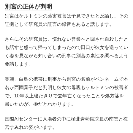
別宮の正体が判明
別宮はケルトミンの薬害被害は予見できたと反論し、その
証拠として研究員の証言の録音もあると話します。
さらにその研究員は、慣れない営業へと回され自殺したと
も話すと怒って帰ってしまったので田口が彼女を送ってい
く姿を見ながら知り合いの刑事に別宮の素性を調べるよう
要請します。
翌朝、白鳥の携帯に刑事から別宮の名前がペンネームで本
名が西園葉子だと判明し彼女の母親もケルトミンの被害者
で、10年以上寝たきりで去年亡くなったことや処方箋を
書いたのが、榊だとわかります。
国際AIセンターに入場者の中に極北青藍院院長の南雲と桜
宮すみれの姿がいます。