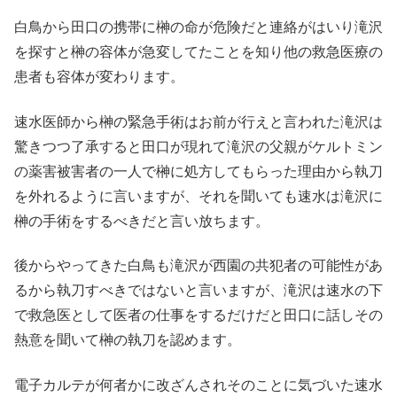
白鳥から田口の携帯に榊の命が危険だと連絡がはいり滝沢
を探すと榊の容体が急変してたことを知り他の救急医療の
患者も容体が変わります。
速水医師から榊の緊急手術はお前が行えと言われた滝沢は
驚きつつ了承すると田口が現れて滝沢の父親がケルトミン
の薬害被害者の一人で榊に処方してもらった理由から執刀
を外れるように言いますが、それを聞いても速水は滝沢に
榊の手術をするべきだと言い放ちます。
後からやってきた白鳥も滝沢が西園の共犯者の可能性があ
るから執刀すべきではないと言いますが、滝沢は速水の下
で救急医として医者の仕事をするだけだと田口に話しその
熱意を聞いて榊の執刀を認めます。
電子カルテが何者かに改ざんされそのことに気づいた速水