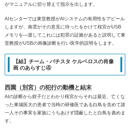
がマニュアルに切り替えて指示を出します。
AIセンターでは東堂教授がAIシステムの有用性をアピール
しますが、南雲がその意見に待ったをかけて桜宮がUSB
メモリを—渡してこれには犯罪の証拠があると説明して東
堂教授がUSBの画像診断を行い医学的説明をします。
【結】チーム・バチスタ ケルベロスの肖像
画 のあらすじ④
西園（別宮）の犯行の動機と結末
AIの診断から鉗子だとわかり桜宮からそれは最近、亡くな
った東城医大の患者で当時の研修医である白鳥を含めて誰
一人その事実を家族にうちあけず隠蔽したと白鳥を責めま
す。