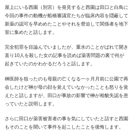
屋上にいる西園（別宮）を発見すると西園は田口と白鳥に
今回の事件の動機が船橋審議官たちが臨床内容を隠蔽して
新薬の認可を早めめたことやそれを脅迫して関係者を地下
室に集めたと話します。
完全犯罪を目論んでいましたが、重水のことがばれて開き
直り10人を殺した女の記事を読めば薬害問題の裏で何が
起きていたのかわかるだろうと話します。
榊医師を狙ったのも母親の亡くなる一ヶ月月前に公園で再
会したけど榊が母の顔を覚えていなかったことも怒りを覚
えたと話しますが、田口が事故の影響で榊が相貌失認を患
っていたと説明します。
さらに田口が薬害被害者の事を気にしていたと話すと西園
もそのことを聞いて事件を起こしたことを後悔します。