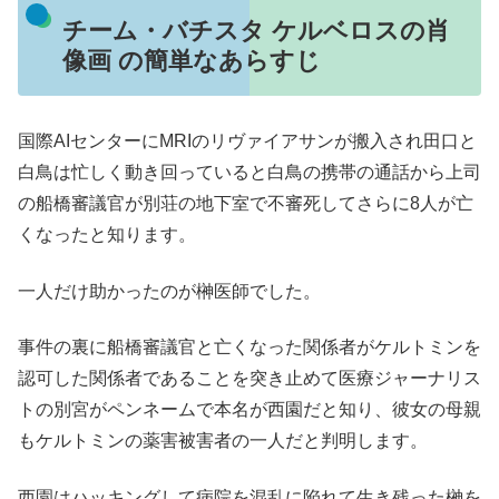
チーム・バチスタ ケルベロスの肖
像画 の簡単なあらすじ
国際AIセンターにMRIのリヴァイアサンが搬入され田口と
白鳥は忙しく動き回っていると白鳥の携帯の通話から上司
の船橋審議官が別荘の地下室で不審死してさらに8人が亡
くなったと知ります。
一人だけ助かったのが榊医師でした。
事件の裏に船橋審議官と亡くなった関係者がケルトミンを
認可した関係者であることを突き止めて医療ジャーナリス
トの別宮がペンネームで本名が西園だと知り、彼女の母親
もケルトミンの薬害被害者の一人だと判明します。
西園はハッキングして病院を混乱に陥れて生き残った榊を