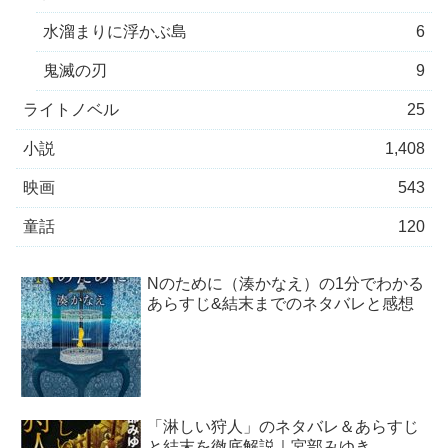
水溜まりに浮かぶ島
6
鬼滅の刃
9
ライトノベル
25
小説
1,408
映画
543
童話
120
Nのために（湊かなえ）の1分でわかる
あらすじ&結末までのネタバレと感想
「淋しい狩人」のネタバレ＆あらすじ
と結末を徹底解説｜宮部みゆき