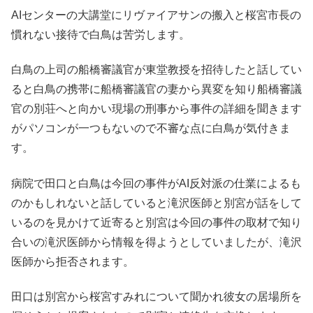
AIセンターの大講堂にリヴァイアサンの搬入と桜宮市長の
慣れない接待で白鳥は苦労します。
白鳥の上司の船橋審議官が東堂教授を招待したと話してい
ると白鳥の携帯に船橋審議官の妻から異変を知り船橋審議
官の別荘へと向かい現場の刑事から事件の詳細を聞きます
がパソコンが一つもないので不審な点に白鳥が気付きま
す。
病院で田口と白鳥は今回の事件がAI反対派の仕業によるも
のかもしれないと話していると滝沢医師と別宮が話をして
いるのを見かけて近寄ると別宮は今回の事件の取材で知り
合いの滝沢医師から情報を得ようとしていましたが、滝沢
医師から拒否されます。
田口は別宮から桜宮すみれについて聞かれ彼女の居場所を