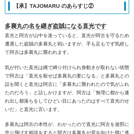
【承】TAJOMARU のあらすじ②
多襄丸の名を継ぎ盗賊になる直光です
直光と阿古が山中を迷っていると、直光が阿古を守るため
遭遇した盗賊の多襄丸と戦いますが、手も足もでず気絶し
て阿古は多襄丸に襲われます。
気が付いた直光は縄で縛り付けられ身動きが取れない状態
で阿古は「直光を殺せば多襄丸の妻になる」と多襄丸との
話を聞くと直光は阿古に「多襄丸に襲われたので気がふれ
たのだろう」と話しかけますが、阿古は「無理に都から連
れ出し都落ちをしてひどい目にあったのはすべて直光のせ
いだ」と直光に言います。
多襄丸は阿古の本性が、わかったので直光に阿古を遊郭に
売り飛ばす相談をすると阿古は多襄丸が背を向けた隙に逃