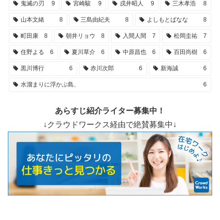
鬼滅の刃
9
宮崎駿
9
戌井昭人
9
三木孝浩
8
山本文緒
8
三島由紀夫
8
よしもとばなな
8
町田康
8
朝井リョウ
8
入間人間
7
松岡圭祐
7
住野よる
6
夏川草介
6
中原昌也
6
百田尚樹
6
黒川博行
6
赤川次郎
6
新海誠
6
水溜まりに浮かぶ島、
6
あらすじ紹介ライター募集中！
↓クラウドワークス経由で絶賛募集中↓