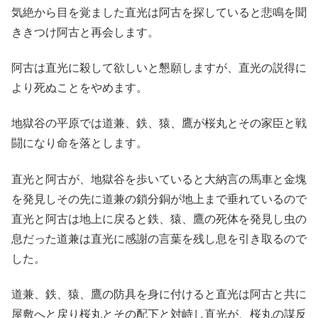
気絶から目を覚ました直光は阿古を探していると悲鳴を聞
ききつけ阿古と再会します。
阿古は直光に殺して欲しいと懇願しますが、直光の説得に
より死ぬことをやめます。
地獄谷の平原では道兼、鉄、猿、鷹が桜丸とその家臣と戦
闘になり命を落とします。
直光と阿古が、地獄谷を歩いていると大納言の馬車と金塊
を発見しその先に道兼の鎖分銅が地上まで垂れているので
直光と阿古は地上に戻ると鉄、猿、鷹の死体を発見し虫の
息だった道兼は直光に感謝の言葉を残し息を引き取るので
した。
道兼、鉄、猿、鷹の防具を身に付けると直光は阿古と共に
屋敷へと戻り桜丸とその配下と対峙し直光が、桜丸の謀反