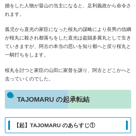
婚をした人物が畠山の当主になると、足利義政から命令さ
れます。
孤児から直光の家臣になった桜丸の謀略により長男の信綱
が桜丸に殺され都落ちをした直光は盗賊多襄丸として生き
ていきますが、阿古の本当の思いを知り都へと戻り桜丸と
一騎打ちをします。
桜丸を討つと家臣の山田に家督を譲り、阿古とどこかへと
去っていくのでした。
TAJOMARU の起承転結
【起】TAJOMARU のあらすじ①