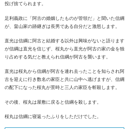
投げ捨てられます。
足利義政に「阿古の婚姻したものが管領だ」と聞いた信綱
が、畠山家の跡継ぎは長男である自分だと激怒します。
直光は信綱に阿古と結婚する以外は興味がないと語ります
が信綱は直光を信じず、桜丸から直光が阿古の家の金を独
り占めする気だと教えられ信綱が阿古を襲います。
直光は桜丸から信綱が阿古を連れ去ったことを知らされ阿
古を迎えに行き数名の家臣と共に山中へ逃げますが、信綱
の配下になった桜丸が景時と三人の家臣を斬殺します。
その後、桜丸は屋敷に戻ると信綱を殺します。
桜丸は信綱に寝返ったふりをしただけでした。