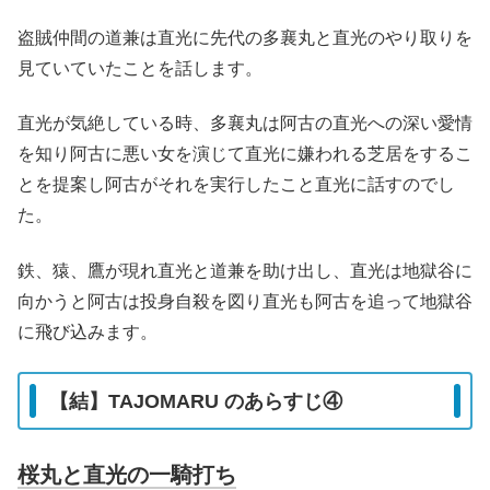
盗賊仲間の道兼は直光に先代の多襄丸と直光のやり取りを
見ていていたことを話します。
直光が気絶している時、多襄丸は阿古の直光への深い愛情
を知り阿古に悪い女を演じて直光に嫌われる芝居をするこ
とを提案し阿古がそれを実行したこと直光に話すのでし
た。
鉄、猿、鷹が現れ直光と道兼を助け出し、直光は地獄谷に
向かうと阿古は投身自殺を図り直光も阿古を追って地獄谷
に飛び込みます。
【結】TAJOMARU のあらすじ④
桜丸と直光の一騎打ち