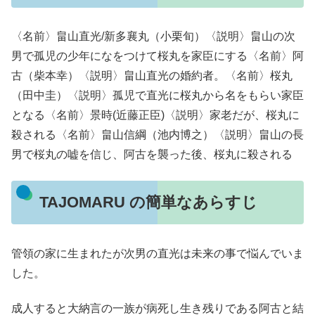
〈名前〉畠山直光/新多襄丸（小栗旬）〈説明〉畠山の次
男で孤児の少年になをつけて桜丸を家臣にする〈名前〉阿
古（柴本幸）〈説明〉畠山直光の婚約者。〈名前〉桜丸
（田中圭）〈説明〉孤児で直光に桜丸から名をもらい家臣
となる〈名前〉景時(近藤正臣)〈説明〉家老だが、桜丸に
殺される〈名前〉畠山信綱（池内博之）〈説明〉畠山の長
男で桜丸の嘘を信じ、阿古を襲った後、桜丸に殺される
TAJOMARU の簡単なあらすじ
管領の家に生まれたが次男の直光は未来の事で悩んでいま
した。
成人すると大納言の一族が病死し生き残りである阿古と結