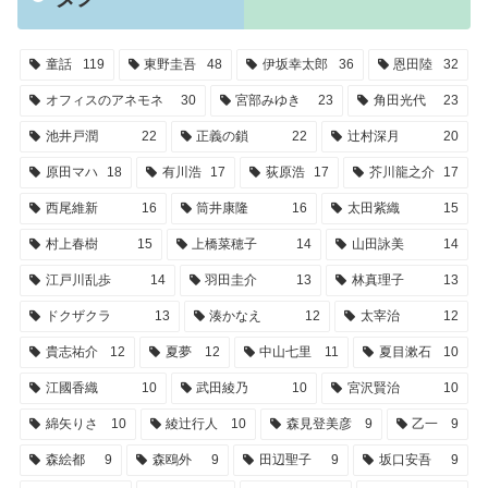
童話
119
東野圭吾
48
伊坂幸太郎
36
恩田陸
32
オフィスのアネモネ
30
宮部みゆき
23
角田光代
23
池井戸潤
22
正義の鎖
22
辻村深月
20
原田マハ
18
有川浩
17
荻原浩
17
芥川龍之介
17
西尾維新
16
筒井康隆
16
太田紫織
15
村上春樹
15
上橋菜穂子
14
山田詠美
14
江戸川乱歩
14
羽田圭介
13
林真理子
13
ドクザクラ
13
湊かなえ
12
太宰治
12
貴志祐介
12
夏夢
12
中山七里
11
夏目漱石
10
江國香織
10
武田綾乃
10
宮沢賢治
10
綿矢りさ
10
綾辻行人
10
森見登美彦
9
乙一
9
森絵都
9
森鴎外
9
田辺聖子
9
坂口安吾
9