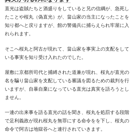
直光は盗賊たちと酒盛りをしていると兄の信綱が、急死し
たことや桜丸（偽直光）が、畠山家の当主になったことを
知り都へと戻りますが、館の警備兵に捕らえられ牢屋に入
れられます。
そこへ桜丸と阿古が現れて、畠山家を事実上の支配をして
いる事実を知り受け入れたのでした。
屋敷に京都所司代と捕縛された道兼が現れ、桜丸が直光の
名を騙り畠山家を支配している審議を図るための裁判を行
いますが、自暴自棄になっている直光は真実を語ろうとし
ません。
一連の出来事を語る直光の話を聞き、桜丸を処罰する段階
で足利義政が現れ桜丸を無罪にする命令をを下し、桜丸の
命令で阿古は地獄谷へと連行されていきます。