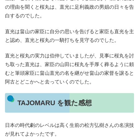
の理由を聞くと桜丸は、直光に足利義政の男娼の日々を告
白するのでした。
直光は畠山の家臣に自分の思いを告げると家臣も直光を主
と認め、直光と桜丸の一騎打ちを見守るのでした。
直光と桜丸の実力は伯仲していましたが、見事に桜丸を討
ち取った直光は、家臣の山田に桜丸を手厚く葬るように頼
むと筆頭家臣に畠山直光の名を継がせ畠山の家督を譲ると
阿古とどこかへと去っていくのでした。
TAJOMARU を観た感想
日本の時代劇のレベルは高く生前の松方弘樹さんの名演技
が見れてよかったです。