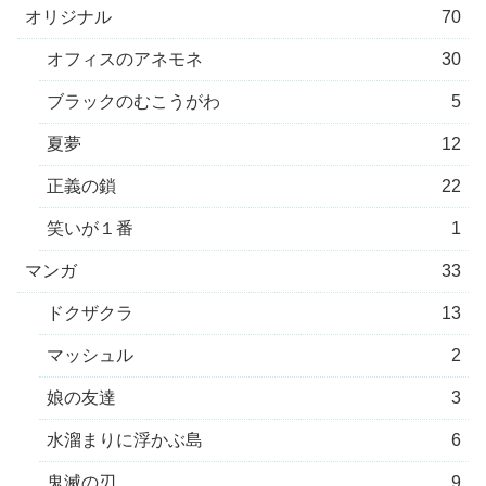
オリジナル
70
オフィスのアネモネ
30
ブラックのむこうがわ
5
夏夢
12
正義の鎖
22
笑いが１番
1
マンガ
33
ドクザクラ
13
マッシュル
2
娘の友達
3
水溜まりに浮かぶ島
6
鬼滅の刃
9