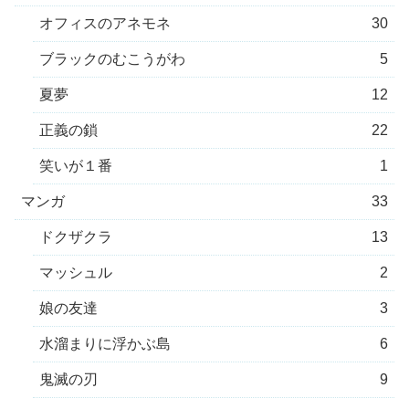
オフィスのアネモネ
30
ブラックのむこうがわ
5
夏夢
12
正義の鎖
22
笑いが１番
1
マンガ
33
ドクザクラ
13
マッシュル
2
娘の友達
3
水溜まりに浮かぶ島
6
鬼滅の刃
9