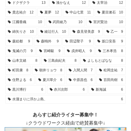
ドクザクラ
13
湊かなえ
12
太宰治
12
貴志祐介
12
夏夢
12
中山七里
11
夏目漱石
10
江國香織
10
武田綾乃
10
宮沢賢治
10
綿矢りさ
10
綾辻行人
10
森見登美彦
9
乙一
9
森絵都
9
森鴎外
9
田辺聖子
9
坂口安吾
9
鬼滅の刃
9
宮崎駿
9
戌井昭人
9
三木孝浩
8
山本文緒
8
三島由紀夫
8
よしもとばなな
8
町田康
8
朝井リョウ
8
入間人間
7
松岡圭祐
7
住野よる
6
夏川草介
6
中原昌也
6
百田尚樹
6
黒川博行
6
赤川次郎
6
新海誠
6
水溜まりに浮かぶ島、
6
あらすじ紹介ライター募集中！
↓クラウドワークス経由で絶賛募集中↓