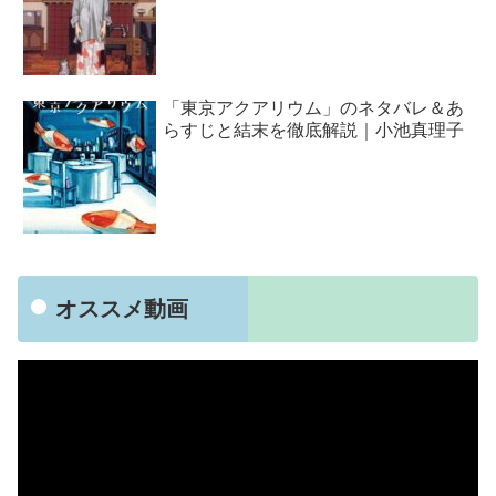
「東京アクアリウム」のネタバレ＆あ
らすじと結末を徹底解説｜小池真理子
オススメ動画
動
画
プ
レ