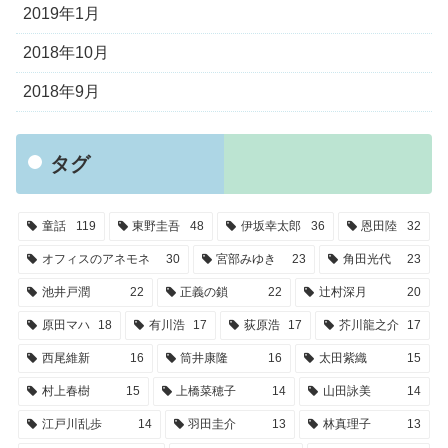
2019年1月
2018年10月
2018年9月
タグ
童話
119
東野圭吾
48
伊坂幸太郎
36
恩田陸
32
オフィスのアネモネ
30
宮部みゆき
23
角田光代
23
池井戸潤
22
正義の鎖
22
辻村深月
20
原田マハ
18
有川浩
17
荻原浩
17
芥川龍之介
17
西尾維新
16
筒井康隆
16
太田紫織
15
村上春樹
15
上橋菜穂子
14
山田詠美
14
江戸川乱歩
14
羽田圭介
13
林真理子
13