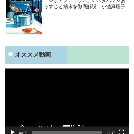
「東京アクアリウム」のネタバレ＆あ
らすじと結末を徹底解説｜小池真理子
オススメ動画
動
画
プ
レ
ー
ヤ
ー
00:00
14:47