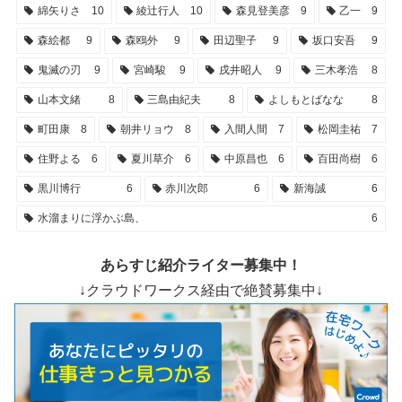
綿矢りさ
10
綾辻行人
10
森見登美彦
9
乙一
9
森絵都
9
森鴎外
9
田辺聖子
9
坂口安吾
9
鬼滅の刃
9
宮崎駿
9
戌井昭人
9
三木孝浩
8
山本文緒
8
三島由紀夫
8
よしもとばなな
8
町田康
8
朝井リョウ
8
入間人間
7
松岡圭祐
7
住野よる
6
夏川草介
6
中原昌也
6
百田尚樹
6
黒川博行
6
赤川次郎
6
新海誠
6
水溜まりに浮かぶ島、
6
あらすじ紹介ライター募集中！
↓クラウドワークス経由で絶賛募集中↓