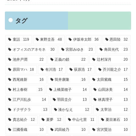
タグ
童話
119
東野圭吾
48
伊坂幸太郎
36
恩田陸
32
オフィスのアネモネ
30
宮部みゆき
23
角田光代
23
池井戸潤
22
正義の鎖
22
辻村深月
20
原田マハ
18
有川浩
17
荻原浩
17
芥川龍之介
17
西尾維新
16
筒井康隆
16
太田紫織
15
村上春樹
15
上橋菜穂子
14
山田詠美
14
江戸川乱歩
14
羽田圭介
13
林真理子
13
ドクザクラ
13
湊かなえ
12
太宰治
12
貴志祐介
12
夏夢
12
中山七里
11
夏目漱石
10
江國香織
10
武田綾乃
10
宮沢賢治
10