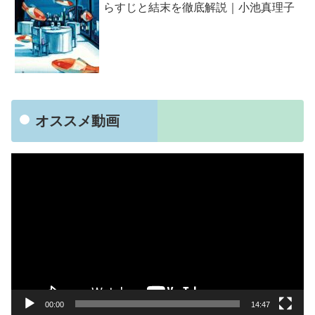
らすじと結末を徹底解説｜小池真理子
オススメ動画
動
画
プ
レ
ー
ヤ
ー
00:00
14:47