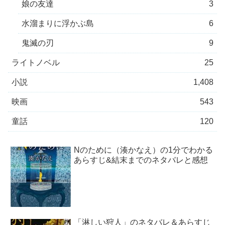
娘の友達
3
水溜まりに浮かぶ島
6
鬼滅の刃
9
ライトノベル
25
小説
1,408
映画
543
童話
120
Nのために（湊かなえ）の1分でわかる
あらすじ&結末までのネタバレと感想
「淋しい狩人」のネタバレ＆あらすじ