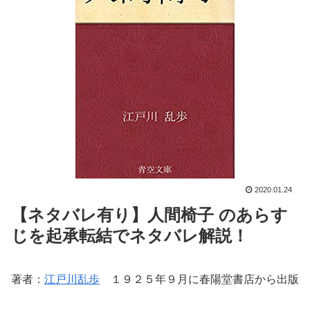
2020.01.24
【ネタバレ有り】人間椅子 のあらす
じを起承転結でネタバレ解説！
著者：
江戸川乱歩
１９２５年９月に春陽堂書店から出版